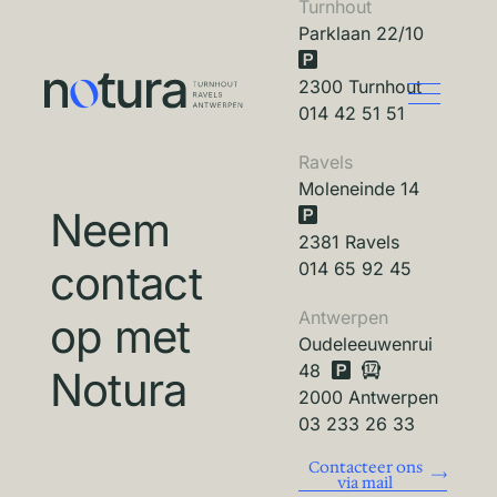
Turnhout
Parklaan 22/10
2300 Turnhout
014 42 51 51
Ravels
Moleneinde 14
Neem
2381 Ravels
contact
014 65 92 45
Antwerpen
op met
Oudeleeuwenrui
48
Notura
2000 Antwerpen
03 233 26 33
Contacteer ons
via mail